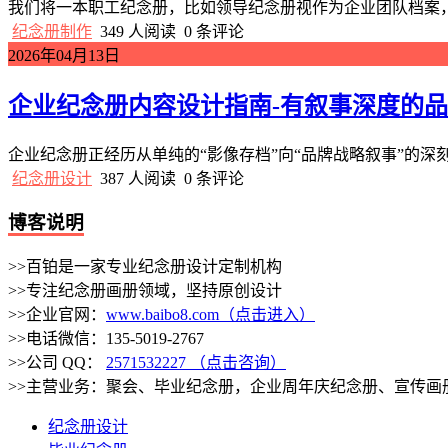
我们将一本职工纪念册，比如领导纪念册视作为企业团队档案，
纪念册制作
349 人阅读
0 条评论
2026年04月13日
企业纪念册内容设计指南-有叙事深度的
企业纪念册正经历从单纯的“影像存档”向“品牌战略叙事”的深
纪念册设计
387 人阅读
0 条评论
博客说明
>>百铂是一家专业纪念册设计定制机构
>>专注纪念册画册领域，坚持原创设计
>>企业官网：
www.baibo8.com（点击进入）
>>电话微信：135-5019-2767
>>公司 QQ：
2571532227 （点击咨询）
>>主营业务：聚会、毕业纪念册，企业周年庆纪念册、宣传画
纪念册设计