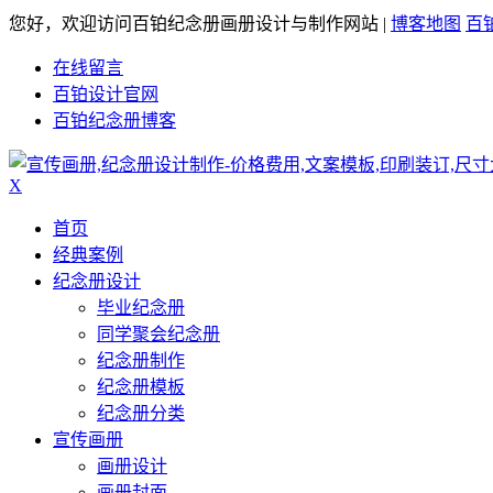
您好，欢迎访问百铂纪念册画册设计与制作网站 |
博客地图
百
在线留言
百铂设计官网
百铂纪念册博客
X
首页
经典案例
纪念册设计
毕业纪念册
同学聚会纪念册
纪念册制作
纪念册模板
纪念册分类
宣传画册
画册设计
画册封面