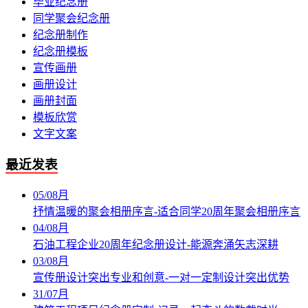
毕业纪念册
同学聚会纪念册
纪念册制作
纪念册模板
宣传画册
画册设计
画册封面
模板欣赏
文字文案
最近发表
05
/
08月
抒情温暖的聚会相册序言-适合同学20周年聚会相册序言
04
/
08月
石油工程企业20周年纪念册设计-能源奔涌矢志深耕
03
/
08月
宣传册设计突出专业和创意-一对一定制设计突出优势
31
/
07月