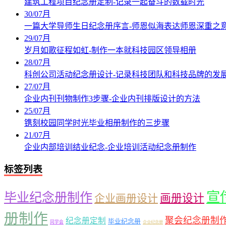
建筑工程项目纪念册定制-记录一起奋斗的数载时光
30
/
07月
一篇大学导师生日纪念册序言-师恩似海表达师恩深重之
29
/
07月
岁月如歌征程如虹-制作一本就科技园区领导相册
28
/
07月
科创公司活动纪念册设计-记录科技团队和科技品牌的发
27
/
07月
企业内刊刊物制作3步骤-企业内刊排版设计的方法
25
/
07月
镌刻校园同学时光毕业相册制作的三步骤
21
/
07月
企业内部培训结业纪念-企业培训活动纪念册制作
标签列表
宣
毕业纪念册制作
企业画册设计
画册设计
册制作
聚会纪念册制
纪念册定制
毕业纪念册
同学会
企业纪念册