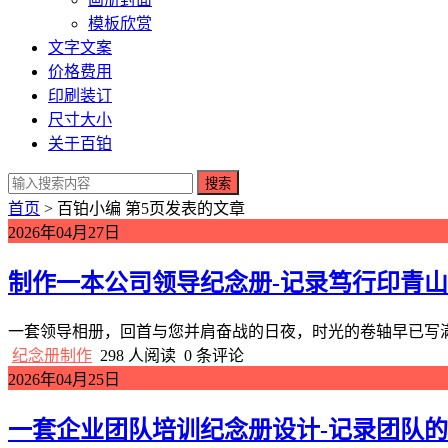
模板欣赏
文字文案
价格费用
印刷装订
尺寸大小
关于百铂
搜索
首页
> 百铂小编 第5页发表的文章
2026年04月27日
制作一本公司领导纪念册-记录笃行印青
一套领导相册，回首与您并肩奋战的日夜，时光的卷轴早已写满
纪念册制作
298 人阅读
0 条评论
2026年04月25日
一套企业团队培训纪念册设计-记录团队