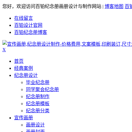
您好，欢迎访问百铂纪念册画册设计与制作网站 |
博客地图
百
在线留言
百铂设计官网
百铂纪念册博客
X
首页
经典案例
纪念册设计
毕业纪念册
同学聚会纪念册
纪念册制作
纪念册模板
纪念册分类
宣传画册
画册设计
画册封面