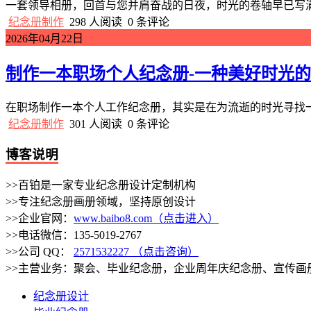
一套领导相册，回首与您并肩奋战的日夜，时光的卷轴早已写满
纪念册制作
298 人阅读
0 条评论
2026年04月22日
制作一本职场个人纪念册-一种美好时光
在职场制作一本个人工作纪念册，其实是在为流逝的时光寻找一
纪念册制作
301 人阅读
0 条评论
博客说明
>>百铂是一家专业纪念册设计定制机构
>>专注纪念册画册领域，坚持原创设计
>>企业官网：
www.baibo8.com（点击进入）
>>电话微信：135-5019-2767
>>公司 QQ：
2571532227 （点击咨询）
>>主营业务：聚会、毕业纪念册，企业周年庆纪念册、宣传画
纪念册设计