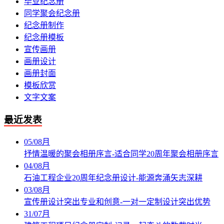
毕业纪念册
同学聚会纪念册
纪念册制作
纪念册模板
宣传画册
画册设计
画册封面
模板欣赏
文字文案
最近发表
05
/
08月
抒情温暖的聚会相册序言-适合同学20周年聚会相册序言
04
/
08月
石油工程企业20周年纪念册设计-能源奔涌矢志深耕
03
/
08月
宣传册设计突出专业和创意-一对一定制设计突出优势
31
/
07月