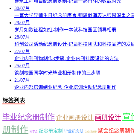
建筑工程项目纪念册定制-记录一起奋斗的数载时光
30
/
07月
一篇大学导师生日纪念册序言-师恩似海表达师恩深重之
29
/
07月
岁月如歌征程如虹-制作一本就科技园区领导相册
28
/
07月
科创公司活动纪念册设计-记录科技团队和科技品牌的发
27
/
07月
企业内刊刊物制作3步骤-企业内刊排版设计的方法
25
/
07月
镌刻校园同学时光毕业相册制作的三步骤
21
/
07月
企业内部培训结业纪念-企业培训活动纪念册制作
标签列表
宣
毕业纪念册制作
企业画册设计
画册设计
册制作
聚会纪念册制
纪念册定制
毕业纪念册
同学会
企业纪念册