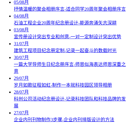
05
/
08月
抒情温暖的聚会相册序言-适合同学20周年聚会相册序言
04
/
08月
石油工程企业20周年纪念册设计-能源奔涌矢志深耕
03
/
08月
宣传册设计突出专业和创意-一对一定制设计突出优势
31
/
07月
建筑工程项目纪念册定制-记录一起奋斗的数载时光
30
/
07月
一篇大学导师生日纪念册序言-师恩似海表达师恩深重之
意
29
/
07月
岁月如歌征程如虹-制作一本就科技园区领导相册
28
/
07月
科创公司活动纪念册设计-记录科技团队和科技品牌的发
展
27
/
07月
企业内刊刊物制作3步骤-企业内刊排版设计的方法