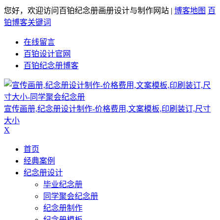
您好，欢迎访问百铂纪念册画册设计与制作网站 |
博客地图
百
铂博客关键词
在线留言
百铂设计官网
百铂纪念册博客
宣传画册,纪念册设计制作-价格费用,文案模板,印刷装订,尺寸
大小
X
首页
经典案例
纪念册设计
毕业纪念册
同学聚会纪念册
纪念册制作
纪念册模板