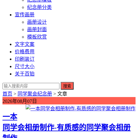
纪念册分类
宣传画册
画册设计
画册封面
模板欣赏
文字文案
价格费用
印刷装订
尺寸大小
关于百铂
搜索
首页
>
同学聚会纪念册
> 文章
2026年08月07日
一本
同学会相册制作-有质感的同学聚会相册