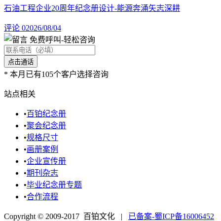
石油工程企业20周年纪念册设计-能源奔涌矢志深耕
评论 0
2026/08/04
免费呼叫
-轻松咨询
*
本月已有105个客户选择咨询
站点相关
•
百铂纪念册
•
聚会纪念册
•
规格尺寸
•
画册案例
•
企业宣传册
•
期刊杂志
•
毕业纪念册专题
•
合作流程
Copyright © 2009-2017 百铂文化 |
已备案-蜀ICP备16006452