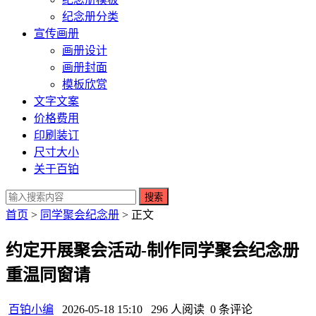
纪念册分类
宣传画册
画册设计
画册封面
模板欣赏
文字文案
价格费用
印刷装订
尺寸大小
关于百铂
搜索
首页
>
同学聚会纪念册
> 正文
约定开展聚会活动-制作同学聚会纪念册
重温同窗请
百铂小编
2026-05-18 15:10
296 人阅读
0 条评论