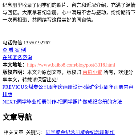
纪念册里收录了同学们的照片、留言和近况介绍，充满了温情
与回忆。大家拿着纪念册，心中满是不舍与感动，纷纷期待下
一次再相聚，共同续写这段美好的同窗情。
电话微信 13550192767
查 看 案 例
在线匿名咨询
本文地址：
https://www.baibo8.com/blog/post/3316.html
版权声明：
本文为原创文章，版权归
百铂小编
所有，欢迎分
享本文，转载请保留出处！
PREVIOUS:
煤炭公司周年庆画册设计-煤矿企业周年画册内容
排版
NEXT:
同学毕业相册制作-把同学照片做成纪念册的方法
文章导航
相关文章
关键词：
同学聚会纪念册
聚会纪念册制作