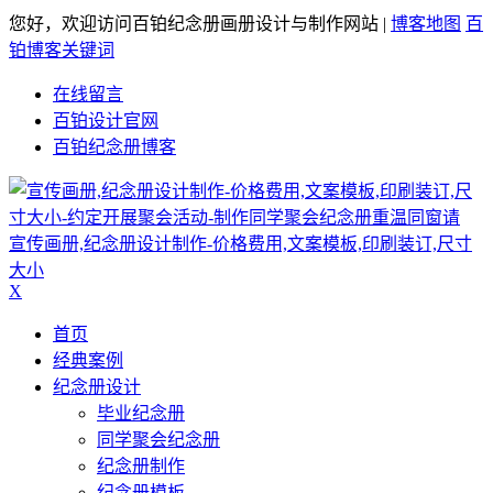
您好，欢迎访问百铂纪念册画册设计与制作网站 |
博客地图
百
铂博客关键词
在线留言
百铂设计官网
百铂纪念册博客
宣传画册,纪念册设计制作-价格费用,文案模板,印刷装订,尺寸
大小
X
首页
经典案例
纪念册设计
毕业纪念册
同学聚会纪念册
纪念册制作
纪念册模板