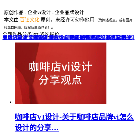
原创作品 - 企业vi设计 - 企业品牌设计
本文由
百铂文化
原创，未经许可勿作他用
（为阐述观点，或有图片
。
转载自网络，版权归属原作者）
全部作品分类
☎ 咨询报价
品牌全案 ▼
网站UI设计
企业纪念册
战友纪念册
菜谱制作
聚会纪念册
企业邮册
个人影集
导视设计
宣传画册
光盘包装盒
毕业纪念册
家庭/生日相册
餐饮设计
VI+LOGO
高端楼书
酒店品牌设计
企业刊物
领导/同事相册
旅行纪念册
家谱族谱
包装设计
纪念相册 ▼
成人礼相册
精装定制 ▼
家具画册
宣传物料
咖啡店VI设计-关于咖啡店品牌vi怎么
设计的分享…