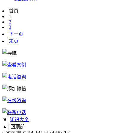
首页
1
2
3
下一页
末页
☚ |
知识大全
▲ |
回顶部
Copyright © BAIBO
13550192767