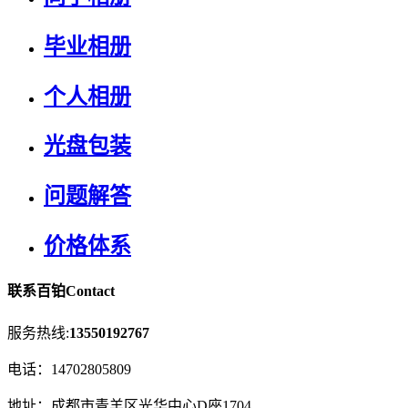
毕业相册
个人相册
光盘包装
问题解答
价格体系
联系百铂
Contact
服务热线:
13550192767
电话：
14702805809
地址：
成都市青羊区光华中心D座1704