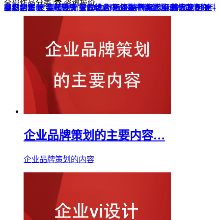
全部作品分类
☎ 咨询报价
品牌全案 ▼
网站UI设计
企业纪念册
战友纪念册
菜谱制作
聚会纪念册
企业邮册
个人影集
导视设计
宣传画册
光盘包装盒
毕业纪念册
家庭/生日相册
餐饮设计
VI+LOGO
高端楼书
酒店品牌设计
企业刊物
领导/同事相册
旅行纪念册
家谱族谱
包装设计
纪念相册 ▼
成人礼相册
精装定制 ▼
家具画册
宣传物料
企业品牌策划的主要内容…
企业品牌策划的内容