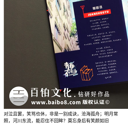
对泣且罢，笑骂也休，非是一别成诀，沧海孤舟；明月常
照，河川东流，能忍住不回眸？莫忘身后有笑颜如旧