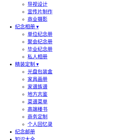
导视设计
宣传片制作
商业摄影
纪念相册 ▾
单位纪念册
聚会纪念册
毕业纪念册
私人相册
精装定制 ▾
光盘包装盒
家具画册
家谱族谱
地方志鉴
菜谱菜单
高端楼书
商务定制
个人回忆录
纪念邮册
知识大全