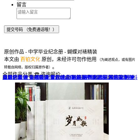
留言
原创作品 - 中学毕业纪念册 - 蝴蝶对裱精装
本文由
百铂文化
原创，未经许可勿作他用
（为阐述观点，或有图片
。
转载自网络，版权归属原作者）
全部作品分类
☎ 咨询报价
品牌全案 ▼
网站UI设计
企业纪念册
战友纪念册
菜谱制作
聚会纪念册
企业邮册
个人影集
导视设计
宣传画册
光盘包装盒
毕业纪念册
家庭/生日相册
餐饮设计
VI+LOGO
高端楼书
酒店品牌设计
企业刊物
领导/同事相册
旅行纪念册
家谱族谱
包装设计
纪念相册 ▼
成人礼相册
精装定制 ▼
家具画册
宣传物料