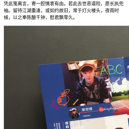
凭此笺离言，寄一腔情衷有由。若此去世恶道险，愿长执兜
袖。留待江湖重逢，或如约故旧，常于灯火楼头，夜雨时
候，以之奉陈酿千钟，慰君飘零久。