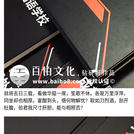
就将去日三载，看做华筵一席，笙歌不休。各是万里浮萍，
同坐却也相厚。宴酣到头，借何物解忧？取如刀烈酒，剖开
肚腹，验君我尺寸肝胆，能与相照否？