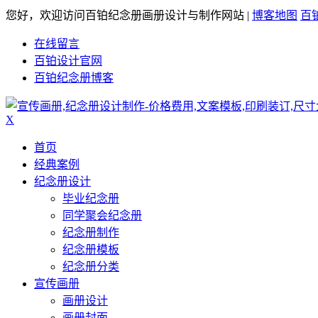
您好，欢迎访问百铂纪念册画册设计与制作网站 |
博客地图
百
在线留言
百铂设计官网
百铂纪念册博客
X
首页
经典案例
纪念册设计
毕业纪念册
同学聚会纪念册
纪念册制作
纪念册模板
纪念册分类
宣传画册
画册设计
画册封面