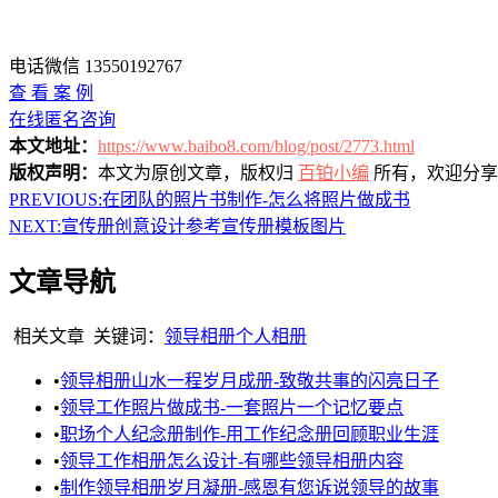
电话微信 13550192767
查 看 案 例
在线匿名咨询
本文地址：
https://www.baibo8.com/blog/post/2773.html
版权声明：
本文为原创文章，版权归
百铂小编
所有，欢迎分享
PREVIOUS:
在团队的照片书制作-怎么将照片做成书
NEXT:
宣传册创意设计参考宣传册模板图片
文章导航
相关文章
关键词：
领导相册
个人相册
•
领导相册山水一程岁月成册-致敬共事的闪亮日子
•
领导工作照片做成书-一套照片一个记忆要点
•
职场个人纪念册制作-用工作纪念册回顾职业生涯
•
领导工作相册怎么设计-有哪些领导相册内容
•
制作领导相册岁月凝册-感恩有您诉说领导的故事