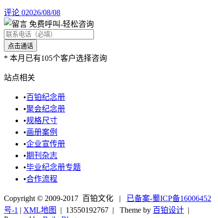
评论 0
2026/08/08
免费呼叫
-轻松咨询
*
本月已有105个客户选择咨询
站点相关
•
百铂纪念册
•
聚会纪念册
•
规格尺寸
•
画册案例
•
企业宣传册
•
期刊杂志
•
毕业纪念册专题
•
合作流程
Copyright © 2009-2017 百铂文化 |
已备案-蜀ICP备16006452
号-1
|
XML地图
|
13550192767
| Theme by
百铂设计
|