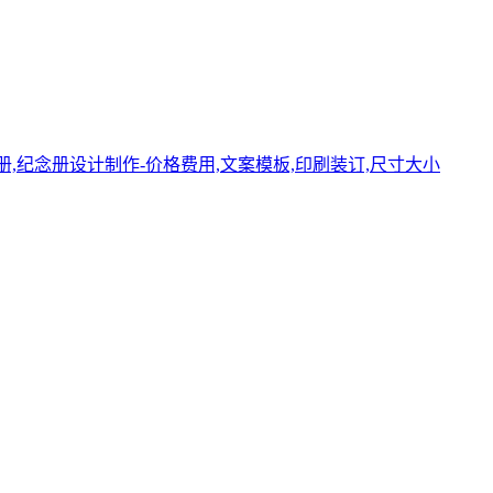
册,纪念册设计制作-价格费用,文案模板,印刷装订,尺寸大小