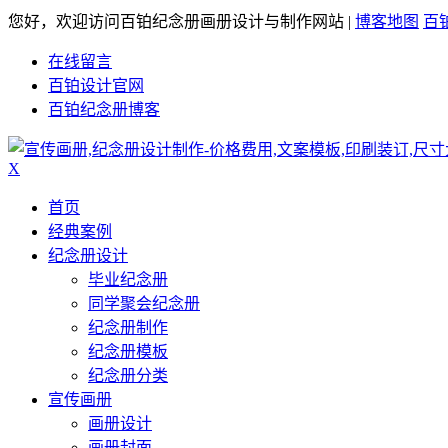
您好，欢迎访问百铂纪念册画册设计与制作网站 |
博客地图
百
在线留言
百铂设计官网
百铂纪念册博客
X
首页
经典案例
纪念册设计
毕业纪念册
同学聚会纪念册
纪念册制作
纪念册模板
纪念册分类
宣传画册
画册设计
画册封面