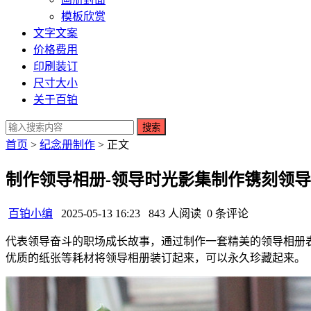
模板欣赏
文字文案
价格费用
印刷装订
尺寸大小
关于百铂
搜索
首页
>
纪念册制作
> 正文
制作领导相册-领导时光影集制作镌刻领
百铂小编
2025-05-13 16:23
843 人阅读
0 条评论
代表领导奋斗的职场成长故事，通过制作一套精美的领导相册
优质的纸张等耗材将领导相册装订起来，可以永久珍藏起来。