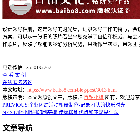
设计领导相册，这是领导的时光集，记录领导工作的特写，会
方案。可以从一张旧的照片看出来您充满了自信和权威。与会
作照片，反映了您能够冷静分析局势，果断做出决策，带领团
电话微信 13550192767
查 看 案 例
在线匿名咨询
本文地址：
https://www.baibo8.com/blog/post/3013.html
版权声明：
本文为原创文章，版权归
百铂小编
所有，欢迎分享
PREVIOUS:
企业团建活动相册制作-记录团队的快乐时光
NEXT:
企业相册印刷基础-传统印刷优点和不足是什么
文章导航