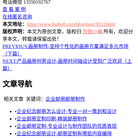
电话微信 13550192767
查 看 案 例
在线匿名咨询
本文地址：
https://www.baibo8.com/blog/post/3033.html
版权声明：
本文为原创文章，版权归
百铂小编
所有，欢迎分
享本文，转载请保留出处！
PREVIOUS:
画册制作-坚持个性化的画册方案满足多元市场
（下篇）
NEXT:
产品画册创意设计-画册时间轴设计受到广泛欢迎（上
篇）
文章导航
相关文章
关键词：
企业邮册
邮册制作
•
企业纪念邮册怎么设计-专业一对一策划和设计
•
企业邮册定制印刷-精装邮册制作
•
企业邮册定制-专业设计与制作团队的优质表现
•
企业纪念邮册设计-邮册定制有哪些内容编排