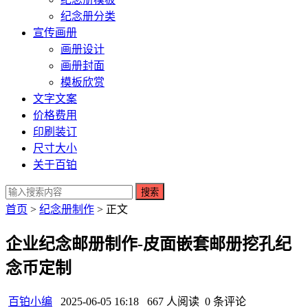
纪念册分类
宣传画册
画册设计
画册封面
模板欣赏
文字文案
价格费用
印刷装订
尺寸大小
关于百铂
搜索
首页
>
纪念册制作
> 正文
企业纪念邮册制作-皮面嵌套邮册挖孔纪
念币定制
百铂小编
2025-06-05 16:18
667 人阅读
0 条评论