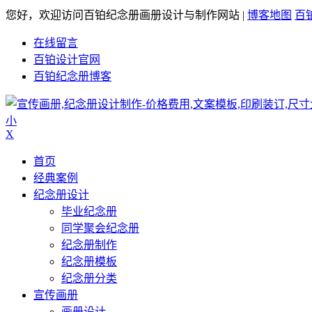
您好，欢迎访问百铂纪念册画册设计与制作网站 |
博客地图
百
在线留言
百铂设计官网
百铂纪念册博客
小
X
首页
经典案例
纪念册设计
毕业纪念册
同学聚会纪念册
纪念册制作
纪念册模板
纪念册分类
宣传画册
画册设计