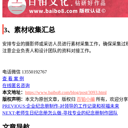
3、素材收集汇总
安排专业的摄影师或采访人员进行素材采集工作，确保采集过
注意企业负责人和设计团队的资料对接工作。
电话微信 13550192767
查 看 案 例
在线匿名咨询
本文地址：
https://www.baibo8.com/blog/post/3093.html
版权声明：
本文为原创文章，版权归
百铂小编
所有，欢迎分享
PREVIOUS:
企业纪念册制作-对领导的工作记录和祝福未来
NEXT:
老师生日纪念册怎么做-寻找专业的纪念册制作团队
文章导航