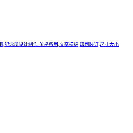
册,纪念册设计制作-价格费用,文案模板,印刷装订,尺寸大小