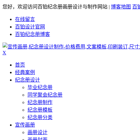
您好，欢迎访问百铂纪念册画册设计与制作网站 |
博客地图
百
在线留言
百铂设计官网
百铂纪念册博客
X
首页
经典案例
纪念册设计
毕业纪念册
同学聚会纪念册
纪念册制作
纪念册模板
纪念册分类
宣传画册
画册设计
画册封面