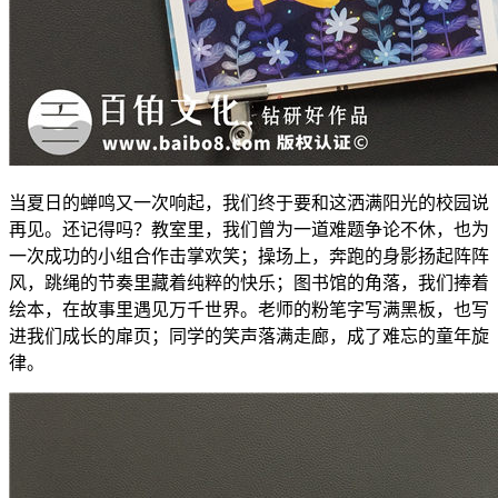
当夏日的蝉鸣又一次响起，我们终于要和这洒满阳光的校园说
再见。还记得吗？教室里，我们曾为一道难题争论不休，也为
一次成功的小组合作击掌欢笑；操场上，奔跑的身影扬起阵阵
风，跳绳的节奏里藏着纯粹的快乐；图书馆的角落，我们捧着
绘本，在故事里遇见万千世界。老师的粉笔字写满黑板，也写
进我们成长的扉页；同学的笑声落满走廊，成了难忘的童年旋
律。