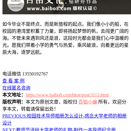
如今毕业不是终点，而是新旅程的起点。我们像小小的船，在
校园的港湾里积蓄了力量，即将扬起梦想的帆，去闯更广阔的
海。不管未来遇到风还是浪，这段时光都会是我们心中温暖的
光。愿我们带着小学的勇气与热爱，乘风破浪，向着更远的星
辰大海，逐梦远航。
电话微信 13550192767
查 看 案 例
在线匿名咨询
本文地址：
https://www.baibo8.com/blog/post/3113.html
版权声明：
本文为原创文章，版权归
百铂小编
所有，欢迎分
享本文，转载请保留出处！
PREVIOUS:
校园技术导师相册怎么设计-感念大学老师的相册
设计
NEXT:
教师节送给大学老师的礼物-制作一本导师纪念册