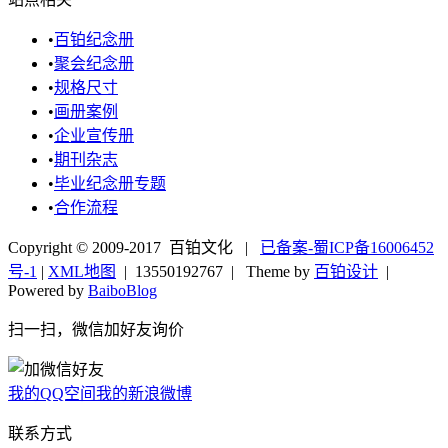
•
百铂纪念册
•
聚会纪念册
•
规格尺寸
•
画册案例
•
企业宣传册
•
期刊杂志
•
毕业纪念册专题
•
合作流程
Copyright © 2009-2017 百铂文化 |
已备案-蜀ICP备16006452
号-1
|
XML地图
|
13550192767
| Theme by
百铂设计
|
Powered by
BaiboBlog
扫一扫，微信加好友询价
我的QQ空间
我的新浪微博
联系方式