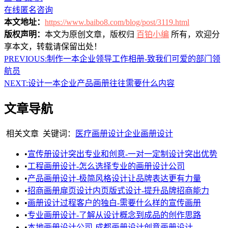
在线匿名咨询
本文地址：
https://www.baibo8.com/blog/post/3119.html
版权声明：
本文为原创文章，版权归
百铂小编
所有，欢迎分
享本文，转载请保留出处！
PREVIOUS:
制作一本企业领导工作相册-致我们可爱的部门领
航员
NEXT:
设计一本企业产品画册往往需要什么内容
文章导航
相关文章
关键词：
医疗画册设计
企业画册设计
•
宣传册设计突出专业和创意-一对一定制设计突出优势
•
工程画册设计-怎么选择专业的画册设计公司
•
产品画册设计-极简风格设计让品牌表达更有力量
•
招商画册扉页设计内页版式设计-提升品牌招商能力
•
画册设计过程客户的独白-需要什么样的宣传画册
•
专业画册设计-了解从设计概念到成品的创作思路
•
本地画册设计公司-成都画册设计创意画册设计