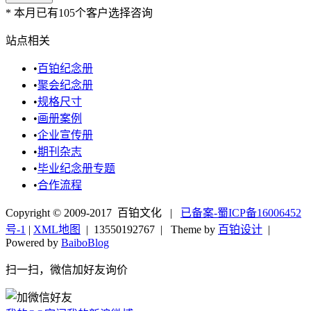
*
本月已有105个客户选择咨询
站点相关
•
百铂纪念册
•
聚会纪念册
•
规格尺寸
•
画册案例
•
企业宣传册
•
期刊杂志
•
毕业纪念册专题
•
合作流程
Copyright © 2009-2017 百铂文化 |
已备案-蜀ICP备16006452
号-1
|
XML地图
|
13550192767
| Theme by
百铂设计
|
Powered by
BaiboBlog
扫一扫，微信加好友询价