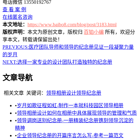
电话微信 13550192767
查 看 案 例
在线匿名咨询
本文地址：
https://www.baibo8.com/blog/post/3183.html
版权声明：
本文为原创文章，版权归
百铂小编
所有，欢迎分
享本文，转载请保留出处！
PREVIOUS:
医疗团队导师和领导的纪念册见证一段凝聚力量
的岁月
NEXT:
选择一家专业的设计团队打造独特的纪念册
文章导航
相关文章
关键词：
领导相册设计
领导纪念册
•
岁月如歌征程如虹-制作一本就科技园区领导相册
•
领导相册设计如何在相册中具体展现领导的管理和气质
•
领导调岗送别纪念册-一册精装纪念册镌刻领导沉淀的
精神
•
企业领导纪念册的开篇序言怎么写-参考一篇范文