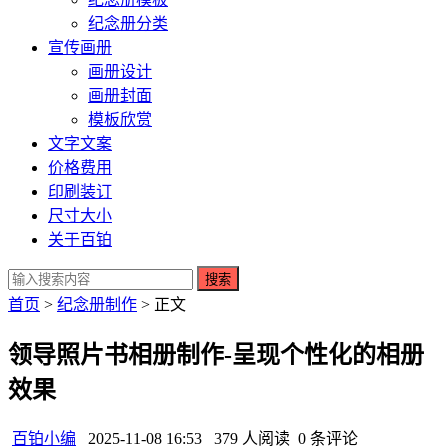
纪念册分类
宣传画册
画册设计
画册封面
模板欣赏
文字文案
价格费用
印刷装订
尺寸大小
关于百铂
搜索
首页
>
纪念册制作
> 正文
领导照片书相册制作-呈现个性化的相册
效果
百铂小编
2025-11-08 16:53
379 人阅读
0 条评论