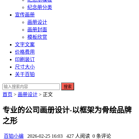
纪念册分类
宣传画册
画册设计
画册封面
模板欣赏
文字文案
价格费用
印刷装订
尺寸大小
关于百铂
搜索
首页
>
画册设计
> 正文
专业的公司画册设计-以框架为骨绘品牌
之形
百铂小编
2026-02-25 16:03
427 人阅读
0 条评论