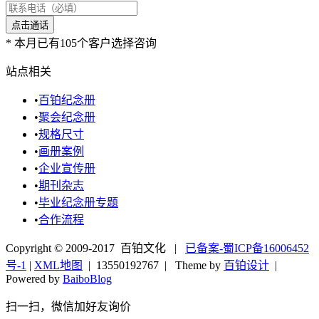
*
本月已有105个客户选择咨询
站点相关
•
百铂纪念册
•
聚会纪念册
•
规格尺寸
•
画册案例
•
企业宣传册
•
期刊杂志
•
毕业纪念册专题
•
合作流程
Copyright © 2009-2017 百铂文化 |
已备案-蜀ICP备16006452
号-1
|
XML地图
|
13550192767
| Theme by
百铂设计
|
Powered by
BaiboBlog
扫一扫，微信加好友询价