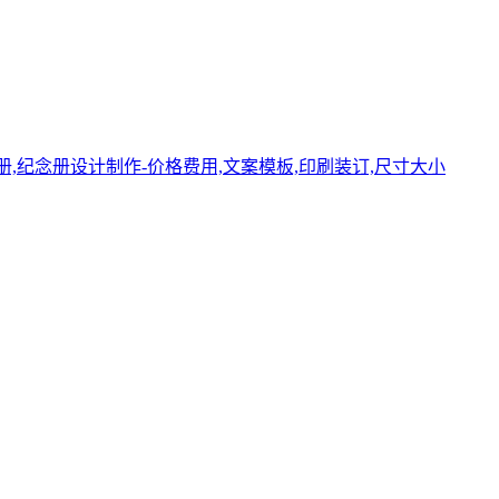
册,纪念册设计制作-价格费用,文案模板,印刷装订,尺寸大小