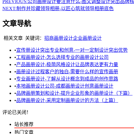
PREVIOUS:
公司画册设计要注意什么-图文调整设计突出品牌
NEXT:
制作并珍藏领导相册-以匠心筑就领导相册底色
文章导航
相关文章
关键词：
招商画册设计
企业画册设计
•
宣传册设计突出专业和创意-一对一定制设计突出优势
•
工程画册设计-怎么选择专业的画册设计公司
•
产品画册设计-极简风格设计让品牌表达更有力量
•
画册设计过程客户的独白-需要什么样的宣传画册
•
专业画册设计-了解从设计概念到成品的创作思路
•
本地画册设计公司-成都画册设计创意画册设计
•
品牌画册策划和设计-提升企业形象的画册设计（下篇）
•
品牌画册设计-采用定制画册设计的方法（上篇）
评论已关闭！
站长推荐
热门文章