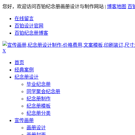
您好，欢迎访问百铂纪念册画册设计与制作网站 |
博客地图
百
在线留言
百铂设计官网
百铂纪念册博客
X
首页
经典案例
纪念册设计
毕业纪念册
同学聚会纪念册
纪念册制作
纪念册模板
纪念册分类
宣传画册
画册设计
画册封面