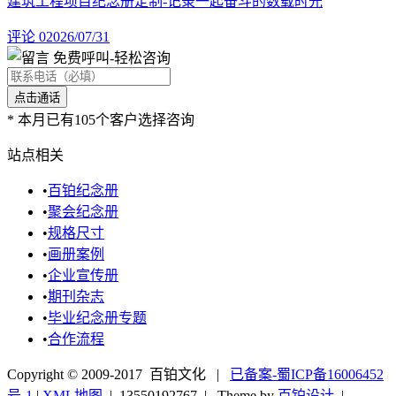
建筑工程项目纪念册定制-记录一起奋斗的数载时光
评论 0
2026/07/31
免费呼叫
-轻松咨询
*
本月已有105个客户选择咨询
站点相关
•
百铂纪念册
•
聚会纪念册
•
规格尺寸
•
画册案例
•
企业宣传册
•
期刊杂志
•
毕业纪念册专题
•
合作流程
Copyright © 2009-2017 百铂文化 |
已备案-蜀ICP备16006452
号-1
|
XML地图
|
13550192767
| Theme by
百铂设计
|