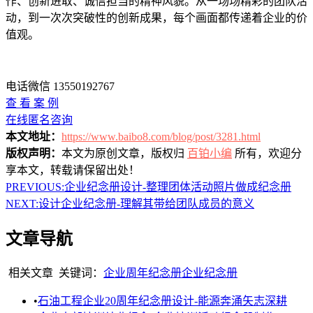
作、创新进取、诚信担当的精神风貌。从一场场精彩的团队活
动，到一次次突破性的创新成果，每个画面都传递着企业的价
值观。
电话微信 13550192767
查 看 案 例
在线匿名咨询
本文地址：
https://www.baibo8.com/blog/post/3281.html
版权声明：
本文为原创文章，版权归
百铂小编
所有，欢迎分
享本文，转载请保留出处！
PREVIOUS:
企业纪念册设计-整理团体活动照片做成纪念册
NEXT:
设计企业纪念册-理解其带给团队成员的意义
文章导航
相关文章
关键词：
企业周年纪念册
企业纪念册
•
石油工程企业20周年纪念册设计-能源奔涌矢志深耕