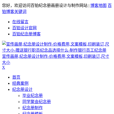
您好，欢迎访问百铂纪念册画册设计与制作网站 |
博客地图
百
铂博客关键词
在线留言
百铂设计官网
百铂纪念册博客
宣传画册,纪念册设计制作-价格费用,文案模板,印刷装订,尺寸
大小
X
首页
经典案例
纪念册设计
毕业纪念册
同学聚会纪念册
纪念册制作
纪念册模板