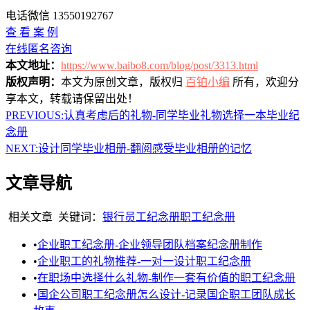
电话微信 13550192767
查 看 案 例
在线匿名咨询
本文地址：
https://www.baibo8.com/blog/post/3313.html
版权声明：
本文为原创文章，版权归
百铂小编
所有，欢迎分
享本文，转载请保留出处！
PREVIOUS:
认真考虑后的礼物-同学毕业礼物选择一本毕业纪
念册
NEXT:
设计同学毕业相册-翻阅感受毕业相册的记忆
文章导航
相关文章
关键词：
银行员工纪念册
职工纪念册
•
企业职工纪念册-企业领导团队档案纪念册制作
•
企业职工的礼物推荐-一对一设计职工纪念册
•
在职场中选择什么礼物-制作一套有价值的职工纪念册
•
国企公司职工纪念册怎么设计-记录国企职工团队成长