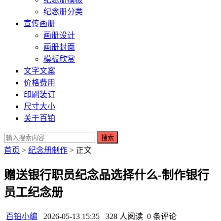
纪念册分类
宣传画册
画册设计
画册封面
模板欣赏
文字文案
价格费用
印刷装订
尺寸大小
关于百铂
搜索
首页
>
纪念册制作
> 正文
赠送银行职员纪念品选择什么-制作银行
员工纪念册
百铂小编
2026-05-13 15:35
328 人阅读
0 条评论