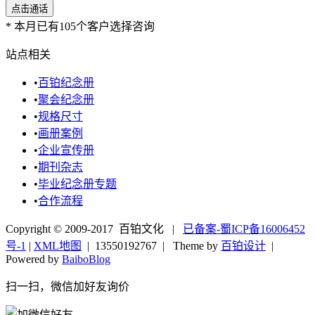
*
本月已有105个客户选择咨询
站点相关
•
百铂纪念册
•
聚会纪念册
•
规格尺寸
•
画册案例
•
企业宣传册
•
期刊杂志
•
毕业纪念册专题
•
合作流程
Copyright © 2009-2017 百铂文化 |
已备案-蜀ICP备16006452
号-1
|
XML地图
|
13550192767
| Theme by
百铂设计
|
Powered by
BaiboBlog
扫一扫，微信加好友询价