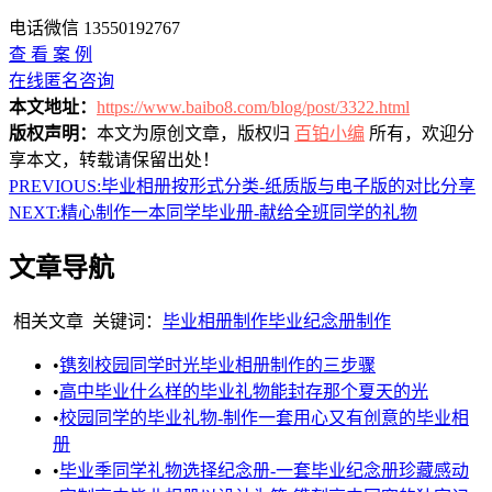
电话微信 13550192767
查 看 案 例
在线匿名咨询
本文地址：
https://www.baibo8.com/blog/post/3322.html
版权声明：
本文为原创文章，版权归
百铂小编
所有，欢迎分
享本文，转载请保留出处！
PREVIOUS:
毕业相册按形式分类-纸质版与电子版的对比分享
NEXT:
精心制作一本同学毕业册-献给全班同学的礼物
文章导航
相关文章
关键词：
毕业相册制作
毕业纪念册制作
•
镌刻校园同学时光毕业相册制作的三步骤
•
高中毕业什么样的毕业礼物能封存那个夏天的光
•
校园同学的毕业礼物-制作一套用心又有创意的毕业相
册
•
毕业季同学礼物选择纪念册-一套毕业纪念册珍藏感动