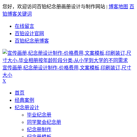
您好，欢迎访问百铂纪念册画册设计与制作网站 |
博客地图
百
铂博客关键词
在线留言
百铂设计官网
百铂纪念册博客
宣传画册,纪念册设计制作-价格费用,文案模板,印刷装订,尺寸
大小
X
首页
经典案例
纪念册设计
毕业纪念册
同学聚会纪念册
纪念册制作
纪念册模板