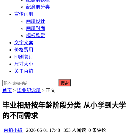
纪念册分类
宣传画册
画册设计
画册封面
模板欣赏
文字文案
价格费用
印刷装订
尺寸大小
关于百铂
搜索
首页
>
毕业纪念册
> 正文
毕业相册按年龄阶段分类-从小学到大学
的不同需求
百铂小编
2026-06-01 17:48
353 人阅读
0 条评论