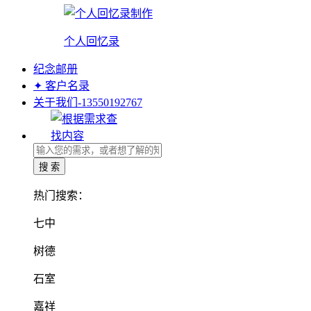
个人回忆录
纪念邮册
✦ 客户名录
关于我们-13550192767
热门搜索：
七中
树德
石室
嘉祥