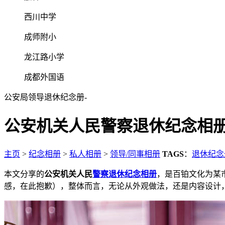
西川中学
成师附小
龙江路小学
成都外国语
公安局领导退休纪念册-
公安机关人民警察退休纪念相册
主页
>
纪念相册
>
私人相册
>
领导/同事相册
TAGS
：
退休纪念
本文分享的
公安机关人民
警察退休纪念相册
，是百铂文化为某
感，在此抱歉），整体而言，无论从外观做法，还是内容设计