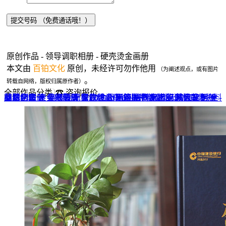
原创作品 - 领导调职相册 - 硬壳烫金画册
本文由
百铂文化
原创，未经许可勿作他用
（为阐述观点，或有图片
。
转载自网络，版权归属原作者）
全部作品分类
☎ 咨询报价
品牌全案 ▼
网站UI设计
企业纪念册
战友纪念册
菜谱制作
聚会纪念册
企业邮册
个人影集
导视设计
宣传画册
光盘包装盒
毕业纪念册
家庭/生日相册
餐饮设计
VI+LOGO
高端楼书
酒店品牌设计
企业刊物
领导/同事相册
旅行纪念册
家谱族谱
包装设计
纪念相册 ▼
成人礼相册
精装定制 ▼
家具画册
宣传物料