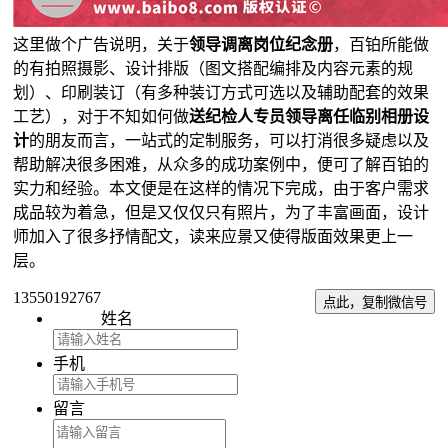
这里做个广告说明，关于
领导调离岗位纪念册
，百铂所能做
的有拍照摄影、设计排版（图文搭配编排及内容元素的规
划）、印刷装订（有多种装订方式可选以及辅助配套的效果
工艺），对于不知如何做
送纪检人专员领导离任临别相册设
计
的朋友而言，一站式的定制服务，可以打消很多疑虑以及
帮助解决很多困难，从众多的成功案例中，便可了解百铂的
实力和经验。本文便是在这样的情况下完成，由于客户需求
成品较为着急，但是又仅仅只有照片，为了丰富画面，设计
师加入了很多抒情配文，读来应景又使得版面效果更上一
层。
13550192767
点此，复制微信号
姓名
手机
留言