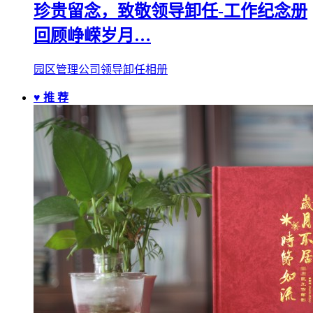
珍贵留念，致敬领导卸任-工作纪念册
回顾峥嵘岁月…
园区管理公司领导卸任相册
♥ 推 荐