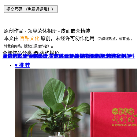
原创作品 - 领导荣休相册 - 皮面嵌套精装
本文由
百铂文化
原创，未经许可勿作他用
（为阐述观点，或有图片
。
转载自网络，版权归属原作者）
全部作品分类
☎ 咨询报价
品牌全案 ▼
网站UI设计
企业纪念册
战友纪念册
菜谱制作
聚会纪念册
企业邮册
个人影集
导视设计
宣传画册
光盘包装盒
毕业纪念册
家庭/生日相册
餐饮设计
VI+LOGO
高端楼书
酒店品牌设计
企业刊物
领导/同事相册
旅行纪念册
家谱族谱
包装设计
纪念相册 ▼
成人礼相册
精装定制 ▼
家具画册
宣传物料
♥ 推 荐