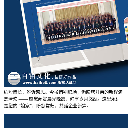
纸短情长，难诉感恩。今虽惜别职场，仍盼您开启的新程满
是清欢 —— 愿您闲赏晨光晚霞，静享岁月悠然。这里永远
是您的 “娘家”，盼您常归，共话企业新篇。