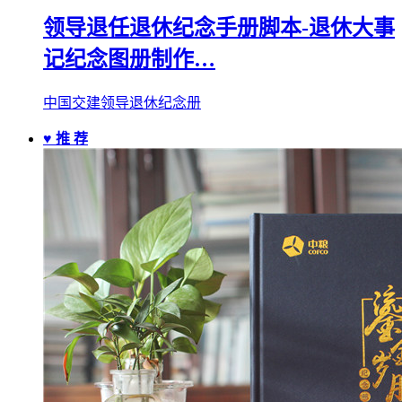
领导退任退休纪念手册脚本-退休大事
记纪念图册制作…
中国交建领导退休纪念册
♥ 推 荐