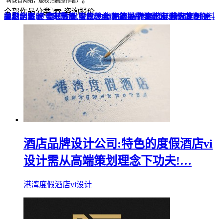
转载自网络，版权归属原作者）
全部作品分类
☎ 咨询报价
品牌全案 ▼
网站UI设计
企业纪念册
战友纪念册
菜谱制作
聚会纪念册
企业邮册
个人影集
导视设计
宣传画册
光盘包装盒
毕业纪念册
家庭/生日相册
餐饮设计
VI+LOGO
高端楼书
酒店品牌设计
企业刊物
领导/同事相册
旅行纪念册
家谱族谱
包装设计
纪念相册 ▼
成人礼相册
精装定制 ▼
家具画册
宣传物料
酒店品牌设计公司:特色的度假酒店vi
设计需从高端策划理念下功夫!…
港湾度假酒店vi设计