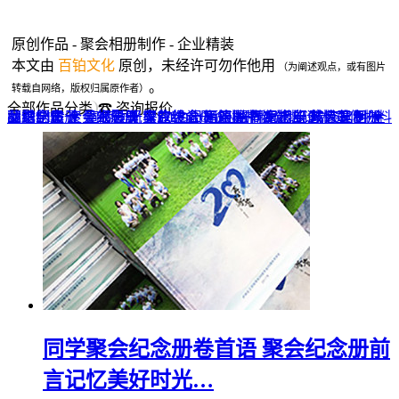
原创作品 - 聚会相册制作 - 企业精装
本文由
百铂文化
原创，未经许可勿作他用
（为阐述观点，或有图片
。
转载自网络，版权归属原作者）
全部作品分类
☎ 咨询报价
品牌全案 ▼
网站UI设计
企业纪念册
战友纪念册
菜谱制作
聚会纪念册
企业邮册
个人影集
导视设计
宣传画册
光盘包装盒
毕业纪念册
家庭/生日相册
餐饮设计
VI+LOGO
高端楼书
酒店品牌设计
企业刊物
领导/同事相册
旅行纪念册
家谱族谱
包装设计
纪念相册 ▼
成人礼相册
精装定制 ▼
家具画册
宣传物料
同学聚会纪念册卷首语 聚会纪念册前
言记忆美好时光…