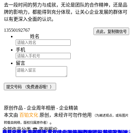
去一段时间的努力与成就，无论是团队的合作精神，还是品
牌的影响力，都能得到充分体现，让关心企业发展的群体可
以有更深入全面的认识。
13550192767
点此，复制微信号
姓名
手机
留言
原创作品 - 企业周年相册 - 企业精装
本文由
百铂文化
原创，未经许可勿作他用
（为阐述观点，或有图片
。
转载自网络，版权归属原作者）
全部作品分类
☎ 咨询报价
品牌全案 ▼
网站UI设计
企业纪念册
战友纪念册
菜谱制作
聚会纪念册
企业邮册
个人影集
导视设计
宣传画册
光盘包装盒
毕业纪念册
家庭/生日相册
餐饮设计
VI+LOGO
高端楼书
酒店品牌设计
企业刊物
领导/同事相册
旅行纪念册
家谱族谱
包装设计
纪念相册 ▼
成人礼相册
精装定制 ▼
家具画册
宣传物料