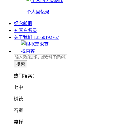
个人回忆录
纪念邮册
✦ 客户名录
关于我们-13550192767
热门搜索：
七中
树德
石室
嘉祥