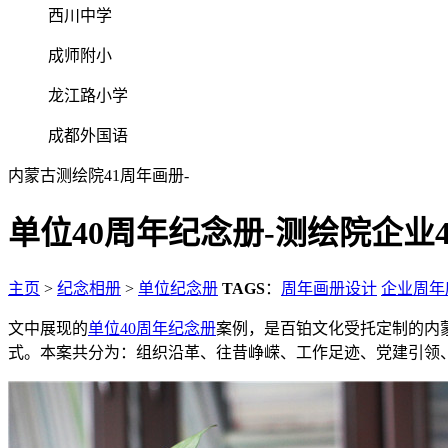
西川中学
成师附小
龙江路小学
成都外国语
内蒙古测绘院41周年画册-
单位40周年纪念册-测绘院企业
主页
>
纪念相册
>
单位纪念册
TAGS
：
周年画册设计
企业周年
文中展现的
单位40周年纪念册
案例，是百铂文化受托定制的内蒙
式。本案共分为：组织沿革、往昔峥嵘、工作足迹、党建引领、