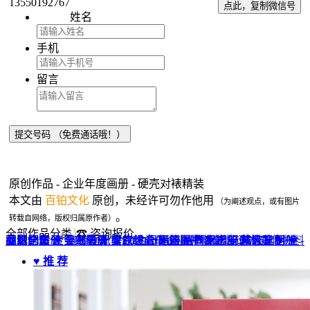
13550192767
点此，复制微信号
姓名
手机
留言
原创作品 - 企业年度画册 - 硬壳对裱精装
本文由
百铂文化
原创，未经许可勿作他用
（为阐述观点，或有图片
。
转载自网络，版权归属原作者）
全部作品分类
☎ 咨询报价
品牌全案 ▼
网站UI设计
企业纪念册
战友纪念册
菜谱制作
聚会纪念册
企业邮册
个人影集
导视设计
宣传画册
光盘包装盒
毕业纪念册
家庭/生日相册
餐饮设计
VI+LOGO
高端楼书
酒店品牌设计
企业刊物
领导/同事相册
旅行纪念册
家谱族谱
包装设计
纪念相册 ▼
成人礼相册
精装定制 ▼
家具画册
宣传物料
♥ 推 荐