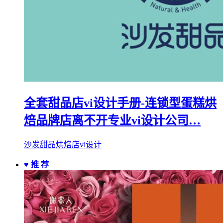
全套甜品店vi设计手册-连锁型蛋糕烘
焙品牌店离不开专业vi设计公司…
沙发甜品烘焙店vi设计
♥ 推 荐