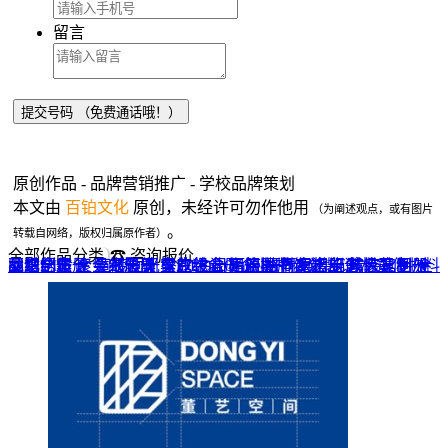
留言
原创作品 - 品牌营销推广 - 学校品牌策划
本文由
百铂文化
原创，未经许可勿作他用
（为阐述观点，或有图片
。
转载自网络，版权归属原作者）
全部作品分类
☎ 咨询报价
品牌全案 ▼
网站UI设计
企业纪念册
战友纪念册
菜谱制作
聚会纪念册
企业邮册
个人影集
导视设计
宣传画册
光盘包装盒
毕业纪念册
家庭/生日相册
餐饮设计
VI+LOGO
高端楼书
酒店品牌设计
企业刊物
领导/同事相册
旅行纪念册
家谱族谱
包装设计
纪念相册 ▼
成人礼相册
精装定制 ▼
家具画册
宣传物料