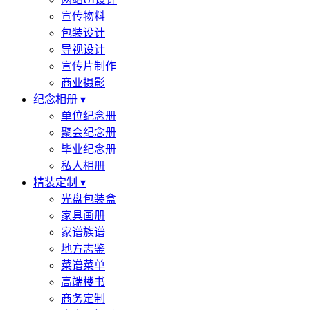
宣传物料
包装设计
导视设计
宣传片制作
商业摄影
纪念相册 ▾
单位纪念册
聚会纪念册
毕业纪念册
私人相册
精装定制 ▾
光盘包装盒
家具画册
家谱族谱
地方志鉴
菜谱菜单
高端楼书
商务定制