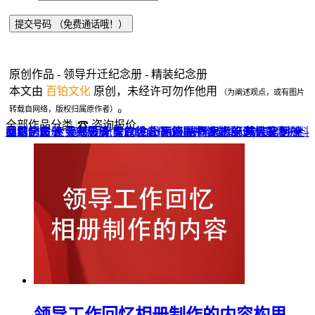
原创作品 - 领导升迁纪念册 - 精装纪念册
本文由
百铂文化
原创，未经许可勿作他用
（为阐述观点，或有图片
。
转载自网络，版权归属原作者）
全部作品分类
☎ 咨询报价
品牌全案 ▼
网站UI设计
企业纪念册
战友纪念册
菜谱制作
聚会纪念册
企业邮册
个人影集
导视设计
宣传画册
光盘包装盒
毕业纪念册
家庭/生日相册
餐饮设计
VI+LOGO
高端楼书
酒店品牌设计
企业刊物
领导/同事相册
旅行纪念册
家谱族谱
包装设计
纪念相册 ▼
成人礼相册
精装定制 ▼
家具画册
宣传物料
领导工作回忆相册制作的内容构思…