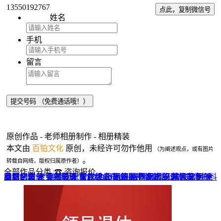
13550192767
点此，复制微信号
姓名
手机
留言
原创作品 - 老师相册制作 - 相册精装
本文由
百铂文化
原创，未经许可勿作他用
（为阐述观点，或有图片
。
转载自网络，版权归属原作者）
全部作品分类
☎ 咨询报价
品牌全案 ▼
网站UI设计
企业纪念册
战友纪念册
菜谱制作
聚会纪念册
企业邮册
个人影集
导视设计
宣传画册
光盘包装盒
毕业纪念册
家庭/生日相册
餐饮设计
VI+LOGO
高端楼书
酒店品牌设计
企业刊物
领导/同事相册
旅行纪念册
家谱族谱
包装设计
纪念相册 ▼
成人礼相册
精装定制 ▼
家具画册
宣传物料