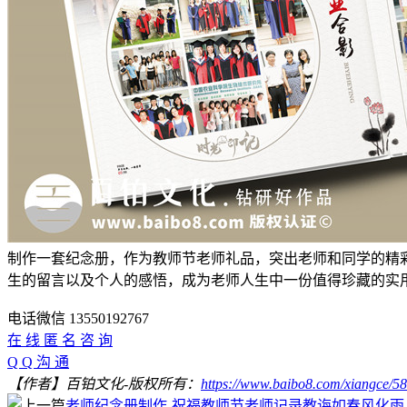
制作一套纪念册，作为教师节老师礼品，突出老师和同学的精
生的留言以及个人的感悟，成为老师人生中一份值得珍藏的实
电话微信 13550192767
在 线 匿 名 咨 询
Q Q 沟 通
【作者】百铂文化-版权所有：
https://www.baibo8.com/xiangce/58
老师纪念册制作-祝福教师节老师记录教诲如春风化雨