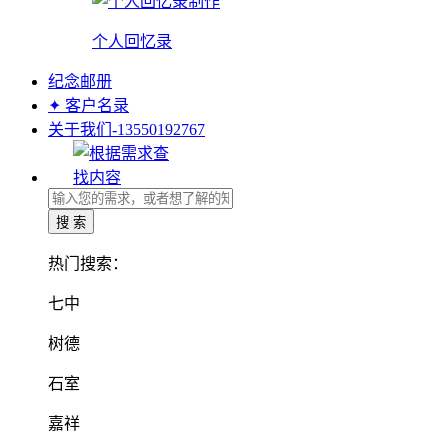
个人回忆录
纪念邮册
✦ 客户名录
关于我们-13550192767
热门搜索：
七中
树德
石室
嘉祥