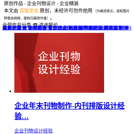
原创作品 - 企业刊物设计 - 企业精装
本文由
百铂文化
原创，未经许可勿作他用
（为阐述观点，或有图片
。
转载自网络，版权归属原作者）
全部作品分类
☎ 咨询报价
品牌全案 ▼
网站UI设计
企业纪念册
战友纪念册
菜谱制作
聚会纪念册
企业邮册
个人影集
导视设计
宣传画册
光盘包装盒
毕业纪念册
家庭/生日相册
餐饮设计
VI+LOGO
高端楼书
酒店品牌设计
企业刊物
领导/同事相册
旅行纪念册
家谱族谱
包装设计
纪念相册 ▼
成人礼相册
精装定制 ▼
家具画册
宣传物料
企业年末刊物制作-内刊排版设计经
验…
企业刊物设计经验