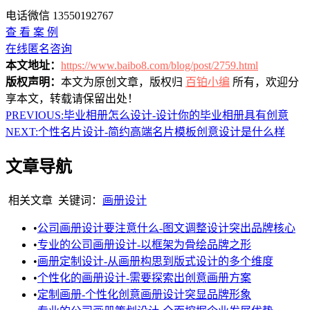
电话微信 13550192767
查 看 案 例
在线匿名咨询
本文地址：
https://www.baibo8.com/blog/post/2759.html
版权声明：
本文为原创文章，版权归
百铂小编
所有，欢迎分
享本文，转载请保留出处！
PREVIOUS:
毕业相册怎么设计-设计你的毕业相册具有创意
NEXT:
个性名片设计-简约高端名片模板创意设计是什么样
文章导航
相关文章
关键词：
画册设计
•
公司画册设计要注意什么-图文调整设计突出品牌核心
•
专业的公司画册设计-以框架为骨绘品牌之形
•
画册定制设计-从画册构思到版式设计的多个维度
•
个性化的画册设计-需要探索出创意画册方案
•
定制画册-个性化创意画册设计突显品牌形象