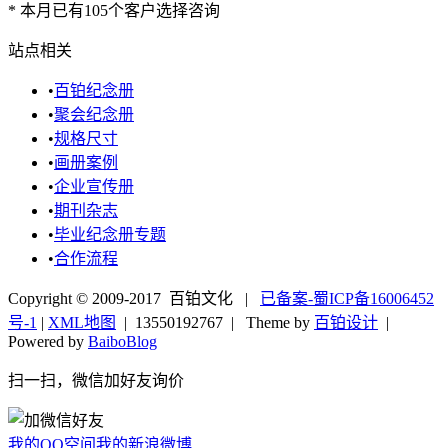
*
本月已有105个客户选择咨询
站点相关
•
百铂纪念册
•
聚会纪念册
•
规格尺寸
•
画册案例
•
企业宣传册
•
期刊杂志
•
毕业纪念册专题
•
合作流程
Copyright © 2009-2017 百铂文化 |
已备案-蜀ICP备16006452
号-1
|
XML地图
|
13550192767
| Theme by
百铂设计
|
Powered by
BaiboBlog
扫一扫，微信加好友询价
我的QQ空间
我的新浪微博