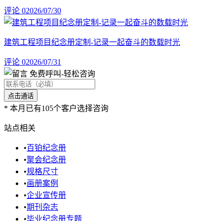
评论 0
2026/07/30
建筑工程项目纪念册定制-记录一起奋斗的数载时光
评论 0
2026/07/31
免费呼叫
-轻松咨询
*
本月已有105个客户选择咨询
站点相关
•
百铂纪念册
•
聚会纪念册
•
规格尺寸
•
画册案例
•
企业宣传册
•
期刊杂志
•
毕业纪念册专题