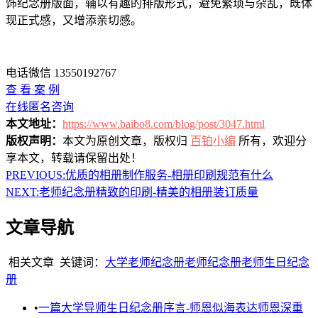
饰纪念册版面，辅以有趣的排版形式，避免繁琐与杂乱，既体
现正式感，又增添亲切感。
电话微信 13550192767
查 看 案 例
在线匿名咨询
本文地址：
https://www.baibo8.com/blog/post/3047.html
版权声明：
本文为原创文章，版权归
百铂小编
所有，欢迎分
享本文，转载请保留出处！
PREVIOUS:
优质的相册制作服务-相册印刷规范有什么
NEXT:
老师纪念册精致的印刷-精美的相册装订质量
文章导航
相关文章
关键词：
大学老师纪念册
老师纪念册
老师生日纪念
册
•
一篇大学导师生日纪念册序言-师恩似海表达师恩深重