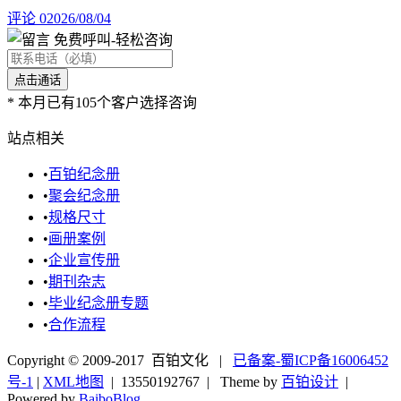
评论 0
2026/08/04
免费呼叫
-轻松咨询
*
本月已有105个客户选择咨询
站点相关
•
百铂纪念册
•
聚会纪念册
•
规格尺寸
•
画册案例
•
企业宣传册
•
期刊杂志
•
毕业纪念册专题
•
合作流程
Copyright © 2009-2017 百铂文化 |
已备案-蜀ICP备16006452
号-1
|
XML地图
|
13550192767
| Theme by
百铂设计
|
Powered by
BaiboBlog