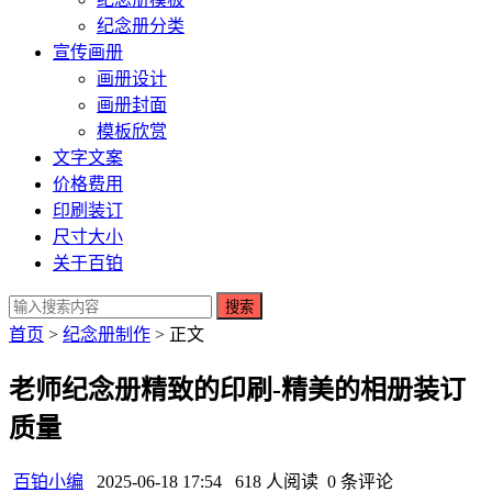
纪念册分类
宣传画册
画册设计
画册封面
模板欣赏
文字文案
价格费用
印刷装订
尺寸大小
关于百铂
搜索
首页
>
纪念册制作
> 正文
老师纪念册精致的印刷-精美的相册装订
质量
百铂小编
2025-06-18 17:54
618 人阅读
0 条评论