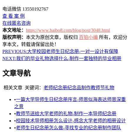
电话微信 13550192767
查 看 案 例
在线匿名咨询
本文地址：
https://www.baibo8.com/blog/post/3048.html
版权声明：
本文为原创文章，版权归
百铂小编
所有，欢迎分
享本文，转载请保留出处！
PREVIOUS:
大学校园老师生日纪念册-一对一设计有保障
NEXT:
我们的毕业礼物选择什么-制作一套独特的毕业相册
文章导航
相关文章
关键词：
老师纪念册
纪念品制作
教师节礼物
•
一篇大学导师生日纪念册序言-师恩似海表达师恩深重
之意
•
教师节送给大学老师的礼物-制作一本导师纪念册
•
校园技术导师相册怎么设计-感念大学老师的相册设计
•
老师生日纪念册怎么做-寻找专业的纪念册制作团队