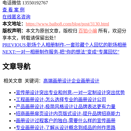
电话微信 13550192767
查 看 案 例
在线匿名咨询
本文地址：
https://www.baibo8.com/blog/post/3130.html
版权声明：
本文为原创文章，版权归
百铂小编
所有，欢迎分
享本文，转载请保留出处！
PREVIOUS:
职场个人相册制作-一套珍藏个人回忆的职场相册
NEXT:
一对一相册制作服务-把“你的想法”变成“专属回忆”
文章导航
相关文章
关键词：
高端画册设计
企业画册设计
•
宣传册设计突出专业和创意-一对一定制设计突出优势
•
工程画册设计-怎么选择专业的画册设计公司
•
产品画册设计-极简风格设计让品牌表达更有力量
•
招商画册扉页设计内页版式设计-提升品牌招商能力
•
画册设计过程客户的独白-需要什么样的宣传画册
•
专业画册设计-了解从设计概念到成品的创作思路