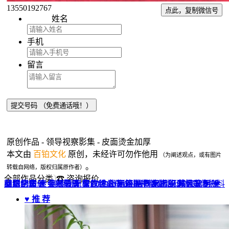
13550192767
点此，复制微信号
姓名
手机
留言
原创作品 - 领导视察影集 - 皮面烫金加厚
本文由
百铂文化
原创，未经许可勿作他用
（为阐述观点，或有图片
。
转载自网络，版权归属原作者）
全部作品分类
☎ 咨询报价
品牌全案 ▼
网站UI设计
企业纪念册
战友纪念册
菜谱制作
聚会纪念册
企业邮册
个人影集
导视设计
宣传画册
光盘包装盒
毕业纪念册
家庭/生日相册
餐饮设计
VI+LOGO
高端楼书
酒店品牌设计
企业刊物
领导/同事相册
旅行纪念册
家谱族谱
包装设计
纪念相册 ▼
成人礼相册
精装定制 ▼
家具画册
宣传物料
♥ 推 荐