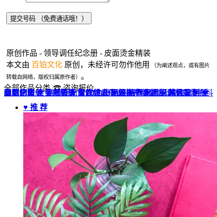
原创作品 - 领导调任纪念册 - 皮面烫金精装
本文由
百铂文化
原创，未经许可勿作他用
（为阐述观点，或有图片
。
转载自网络，版权归属原作者）
全部作品分类
☎ 咨询报价
品牌全案 ▼
网站UI设计
企业纪念册
战友纪念册
菜谱制作
聚会纪念册
企业邮册
个人影集
导视设计
宣传画册
光盘包装盒
毕业纪念册
家庭/生日相册
餐饮设计
VI+LOGO
高端楼书
酒店品牌设计
企业刊物
领导/同事相册
旅行纪念册
家谱族谱
包装设计
纪念相册 ▼
成人礼相册
精装定制 ▼
家具画册
宣传物料
♥ 推 荐