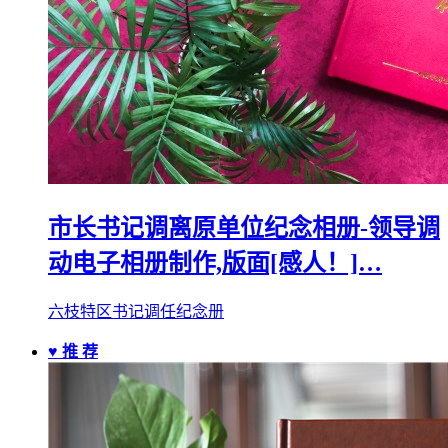
市长书记调离原单位纪念相册-领导调
动电子相册制作,版面[感人！]…
六枝特区书记调任纪念册
♥ 推 荐