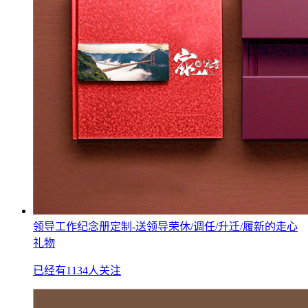
领导工作纪念册定制-送领导荣休/调任/升迁/履新的走心
礼物
已经有1134人关注