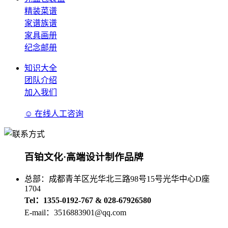
精装菜谱
家谱族谱
家具画册
纪念邮册
知识大全
团队介绍
加入我们
☺ 在线人工咨询
百铂文化·高端设计制作品牌
总部：成都青羊区光华北三路98号15号光华中心D座
1704
Tel：1355-0192-767 & 028-67926580
E-mail：3516883901@qq.com