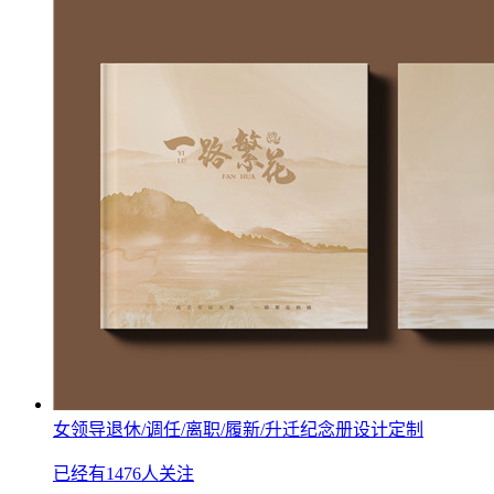
女领导退休/调任/离职/履新/升迁纪念册设计定制
已经有1476人关注