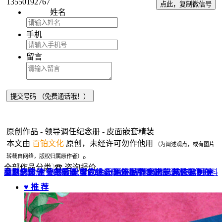
13550192767
点此，复制微信号
姓名
手机
留言
原创作品 - 领导调任纪念册 - 皮面嵌套精装
本文由
百铂文化
原创，未经许可勿作他用
（为阐述观点，或有图片
。
转载自网络，版权归属原作者）
全部作品分类
☎ 咨询报价
品牌全案 ▼
网站UI设计
企业纪念册
战友纪念册
菜谱制作
聚会纪念册
企业邮册
个人影集
导视设计
宣传画册
光盘包装盒
毕业纪念册
家庭/生日相册
餐饮设计
VI+LOGO
高端楼书
酒店品牌设计
企业刊物
领导/同事相册
旅行纪念册
家谱族谱
包装设计
纪念相册 ▼
成人礼相册
精装定制 ▼
家具画册
宣传物料
♥ 推 荐