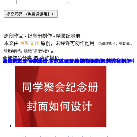
原创作品 - 纪念册制作 - 精装纪念册
本文由
百铂文化
原创，未经许可勿作他用
（为阐述观点，或有图片
。
转载自网络，版权归属原作者）
全部作品分类
☎ 咨询报价
品牌全案 ▼
网站UI设计
企业纪念册
战友纪念册
菜谱制作
聚会纪念册
企业邮册
个人影集
导视设计
宣传画册
光盘包装盒
毕业纪念册
家庭/生日相册
餐饮设计
VI+LOGO
高端楼书
酒店品牌设计
企业刊物
领导/同事相册
旅行纪念册
家谱族谱
包装设计
纪念相册 ▼
成人礼相册
精装定制 ▼
家具画册
宣传物料