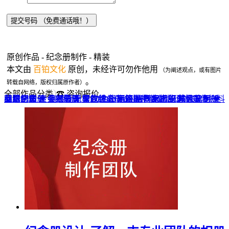
原创作品 - 纪念册制作 - 精装
本文由
百铂文化
原创，未经许可勿作他用
（为阐述观点，或有图片
。
转载自网络，版权归属原作者）
全部作品分类
☎ 咨询报价
品牌全案 ▼
网站UI设计
企业纪念册
战友纪念册
菜谱制作
聚会纪念册
企业邮册
个人影集
导视设计
宣传画册
光盘包装盒
毕业纪念册
家庭/生日相册
餐饮设计
VI+LOGO
高端楼书
酒店品牌设计
企业刊物
领导/同事相册
旅行纪念册
家谱族谱
包装设计
纪念相册 ▼
成人礼相册
精装定制 ▼
家具画册
宣传物料