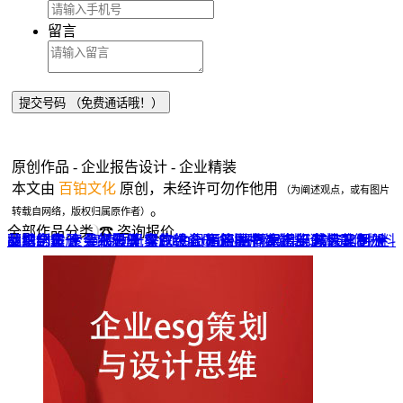
留言
原创作品 - 企业报告设计 - 企业精装
本文由
百铂文化
原创，未经许可勿作他用
（为阐述观点，或有图片
。
转载自网络，版权归属原作者）
全部作品分类
☎ 咨询报价
品牌全案 ▼
网站UI设计
企业纪念册
战友纪念册
菜谱制作
聚会纪念册
企业邮册
个人影集
导视设计
宣传画册
光盘包装盒
毕业纪念册
家庭/生日相册
餐饮设计
VI+LOGO
高端楼书
酒店品牌设计
企业刊物
领导/同事相册
旅行纪念册
家谱族谱
包装设计
纪念相册 ▼
成人礼相册
精装定制 ▼
家具画册
宣传物料