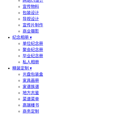
网站UI设计
宣传物料
包装设计
导视设计
宣传片制作
商业摄影
纪念相册 ▾
单位纪念册
聚会纪念册
毕业纪念册
私人相册
精装定制 ▾
光盘包装盒
家具画册
家谱族谱
地方志鉴
菜谱菜单
高端楼书
商务定制